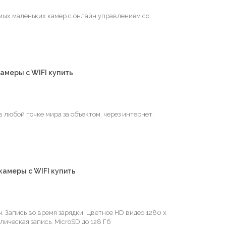
самых маленьких камер с онлайн управлением со
камеры с WIFI купить
 любой точке мира за объектом, через интернет.
 камеры с WIFI купить
. Запись во время зарядки. Цветное HD видео 1280 х
лическая запись. MicroSD до 128 Гб