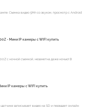
ампе. Съемка видео 5Мп со звуком, просмотр с Android
00Z - Мини IP камеры с WIFI купить
00Z с ночной съемкой, незаметна даже ночью! В
ини IP камеры с WIFI купить
м датчике записывает видео на SD и передает онлайн